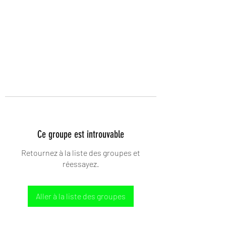
Ce groupe est introuvable
Retournez à la liste des groupes et
réessayez.
Aller à la liste des groupes