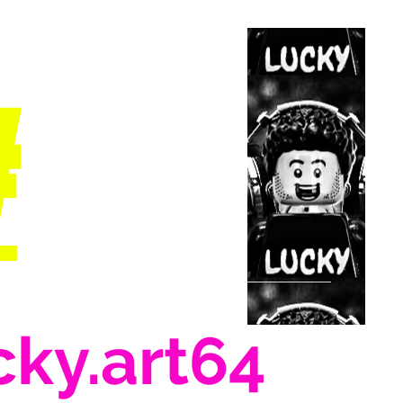
#
cky.art64