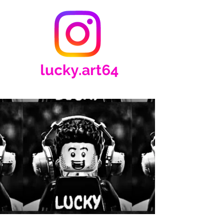
lucky.art64