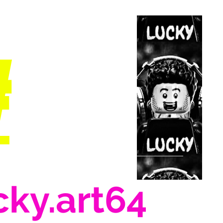
#
cky.art64