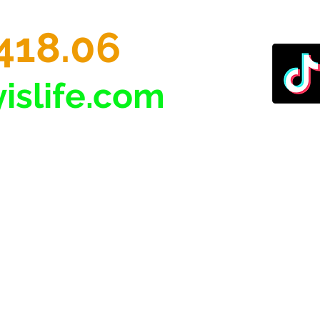
418.06
islife.com