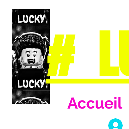
# L
Accueil