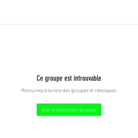
Ce groupe est introuvable
Retournez à la liste des groupes et réessayez.
Aller à la liste des groupes