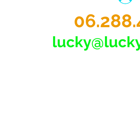
06.288.
lucky@lucky