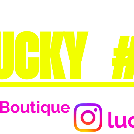
UCKY 
Boutique
lu
Se connecter