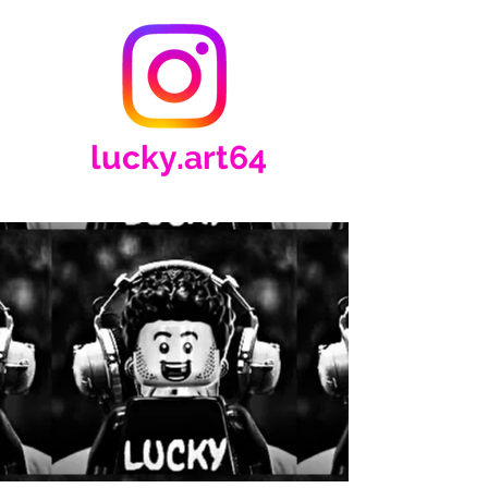
lucky.art64