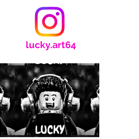
lucky.art64