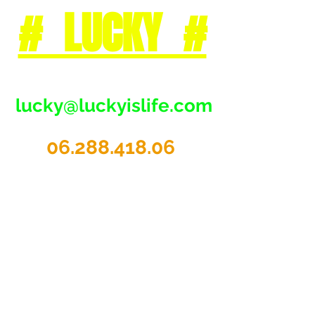
# LUCKY #
lucky@luckyislife.com
06.288.418.06