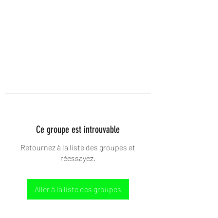
Ce groupe est introuvable
Retournez à la liste des groupes et
réessayez.
Aller à la liste des groupes